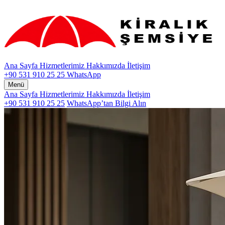
Ana Sayfa
Hizmetlerimiz
Hakkımızda
İletişim
+90 531 910 25 25
WhatsApp
Menü
Ana Sayfa
Hizmetlerimiz
Hakkımızda
İletişim
+90 531 910 25 25
WhatsApp’tan Bilgi Alın